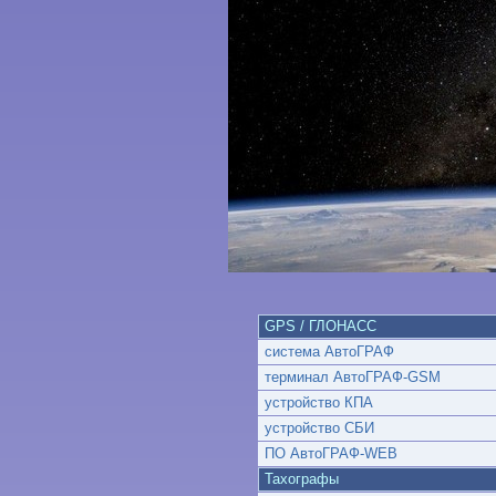
GPS / ГЛОНАСС
система АвтоГРАФ
терминал АвтоГРАФ-GSM
устройство КПА
устройство СБИ
ПО АвтоГРАФ-WEB
Тахографы