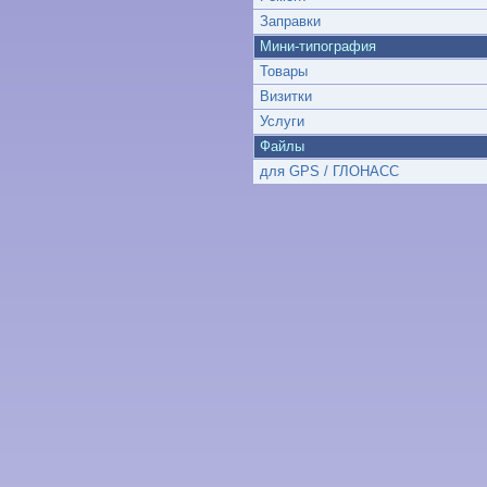
Заправки
Мини-типография
Товары
Визитки
Услуги
Файлы
для GPS / ГЛОНАСС