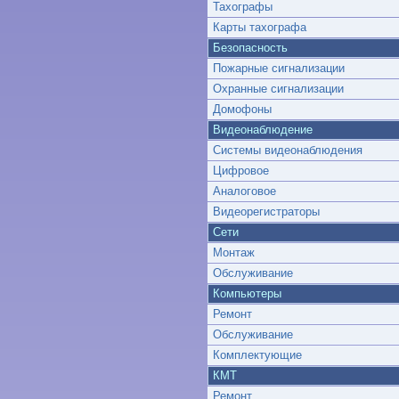
Тахографы
Карты тахографа
Безопасность
Пожарные сигнализации
Охранные сигнализации
Домофоны
Видеонаблюдение
Системы видеонаблюдения
Цифровое
Аналоговое
Видеорегистраторы
Сети
Монтаж
Обслуживание
Компьютеры
Ремонт
Обслуживание
Комплектующие
КМТ
Ремонт